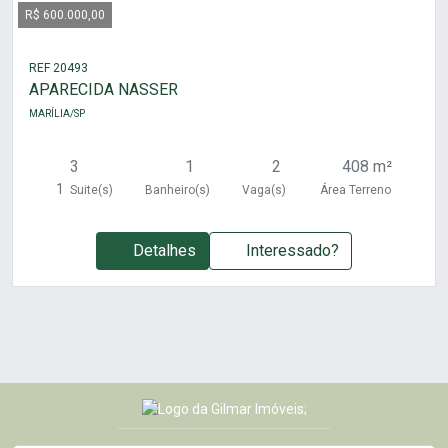
R$ 600.000,00
REF 20493
APARECIDA NASSER
MARÍLIA/SP
3
1
2
408 m²
1
Suite(s)
Banheiro(s)
Vaga(s)
Área Terreno
Detalhes
Interessado?