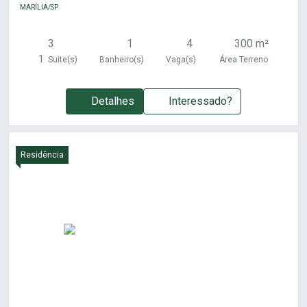
MARÍLIA/SP
3
1
4
300 m²
1
Suite(s)
Banheiro(s)
Vaga(s)
Área Terreno
Detalhes
Interessado?
Residência