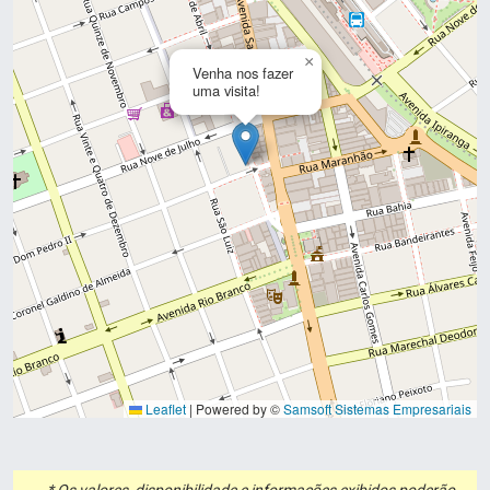
×
Venha nos fazer
uma visita!
Leaflet
|
Powered by ©
Samsoft Sistemas Empresariais
* Os valores, disponibilidade e informações exibidos poderão