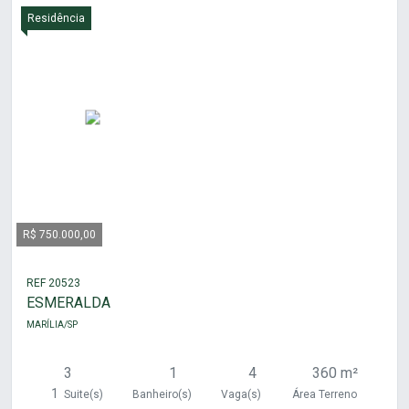
Residência
R$ 750.000,00
REF 20523
ESMERALDA
MARÍLIA/SP
3
1
4
360 m²
1
Suite(s)
Banheiro(s)
Vaga(s)
Área Terreno