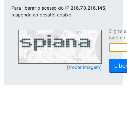
Para liberar o acesso
do IP
216.73.216.145
,
responda ao desafio abaixo.
Digite 
lado no
[trocar imagem]