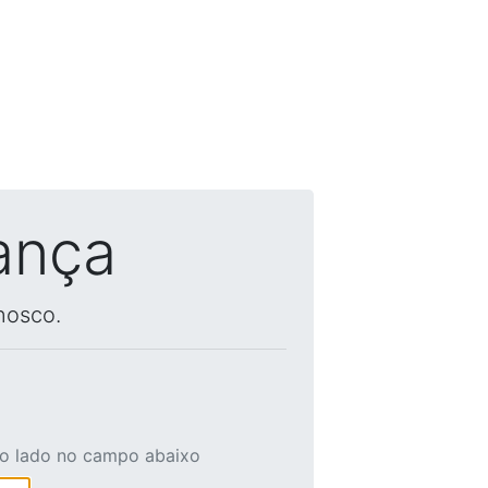
ança
nosco.
ao lado no campo abaixo