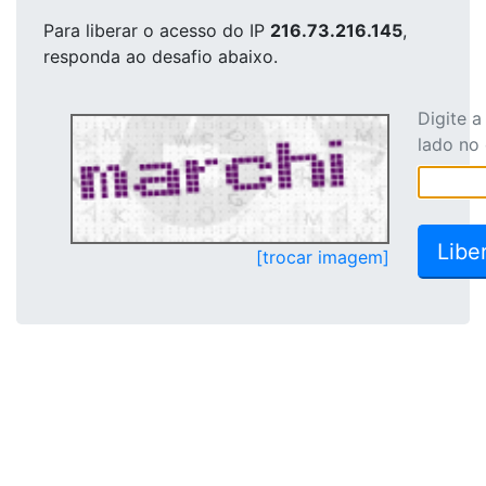
Para liberar o acesso
do IP
216.73.216.145
,
responda ao desafio abaixo.
Digite 
lado no
[trocar imagem]