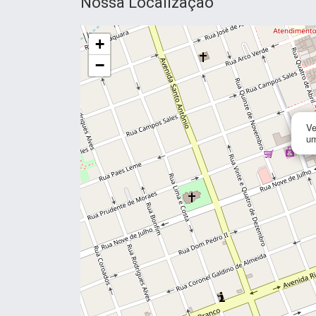
Nossa Localização
+
−
Ve
um