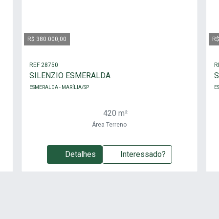
R$ 380.000,00
R$
REF 28750
R
SILENZIO ESMERALDA
S
ESMERALDA - MARÍLIA/SP
E
420 m²
Área Terreno
Detalhes
Interessado?