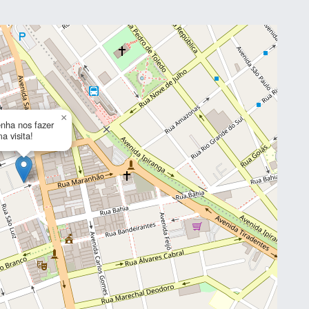
×
nha nos fazer
a visita!