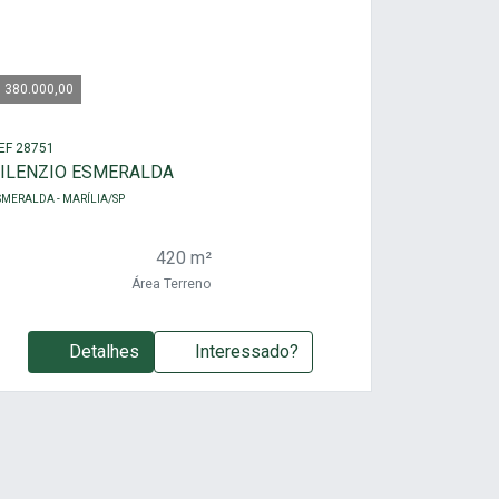
 380.000,00
EF 28751
ILENZIO ESMERALDA
SMERALDA - MARÍLIA/SP
420 m²
Área Terreno
Detalhes
Interessado?