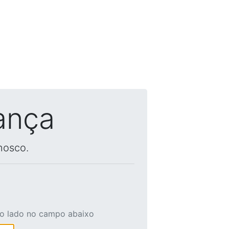
ança
nosco.
ao lado no campo abaixo