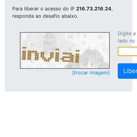
Para liberar o acesso
do IP
216.73.216.24
,
responda ao desafio abaixo.
Digite 
lado no
[trocar imagem]