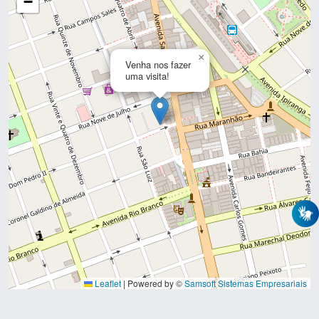
−
×
Venha nos fazer
uma visita!
Leaflet
|
Powered by ©
Samsoft Sistemas Empresariais