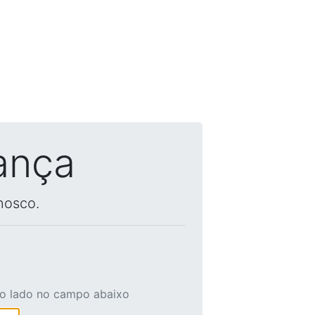
ança
nosco.
ao lado no campo abaixo