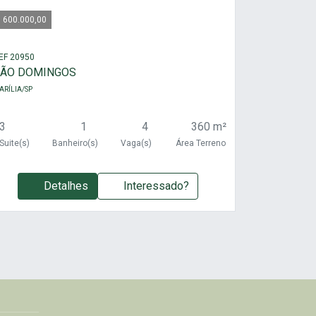
 600.000,00
EF 20950
ÃO DOMINGOS
ARÍLIA/SP
3
1
4
360 m²
Suite(s)
Banheiro(s)
Vaga(s)
Área Terreno
Detalhes
Interessado?