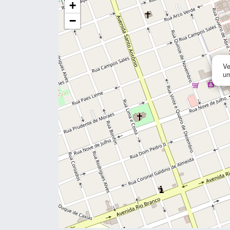
+
−
Ve
um