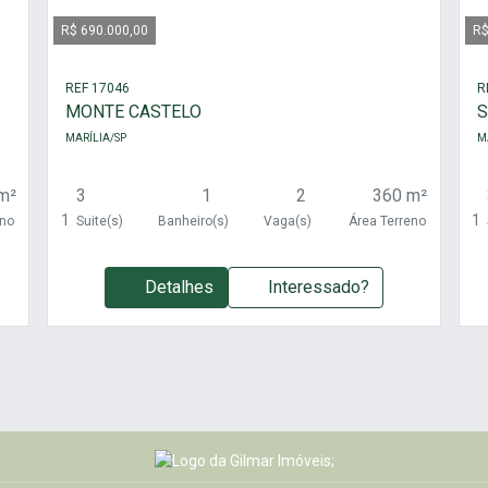
R$ 690.000,00
R$
REF 17046
R
MONTE CASTELO
S
MARÍLIA/SP
M
m²
3
1
2
360 m²
1
1
eno
Suite(s)
Banheiro(s)
Vaga(s)
Área Terreno
Detalhes
Interessado?