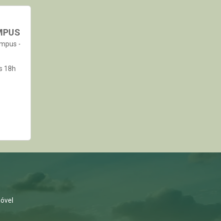
MPUS
ampus -
s 18h
s
óvel