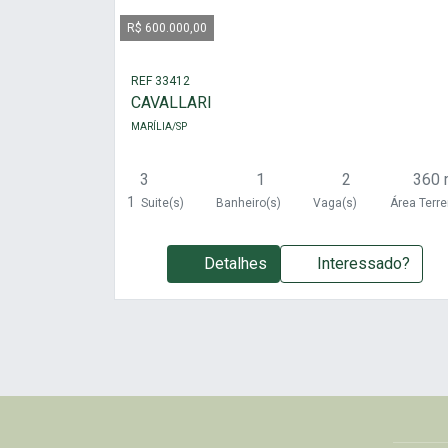
R$ 600.000,00
REF 33412
CAVALLARI
MARÍLIA/SP
3
1
2
360 
1
Suite(s)
Banheiro(s)
Vaga(s)
Área Terr
Detalhes
Interessado?