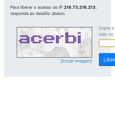
Para liberar o acesso
do IP
216.73.216.213
,
responda ao desafio abaixo.
Digite 
lado no
[trocar imagem]