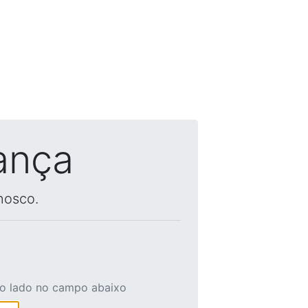
ança
nosco.
ao lado no campo abaixo