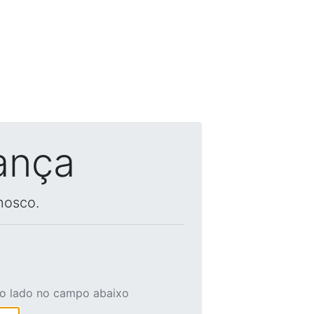
ança
nosco.
ao lado no campo abaixo