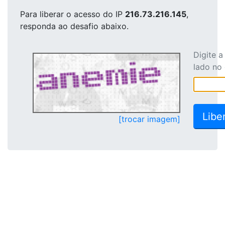
Para liberar o acesso
do IP
216.73.216.145
,
responda ao desafio abaixo.
Digite 
lado no
[trocar imagem]