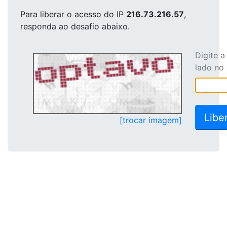
Para liberar o acesso
do IP
216.73.216.57
,
responda ao desafio abaixo.
Digite 
lado no
[trocar imagem]