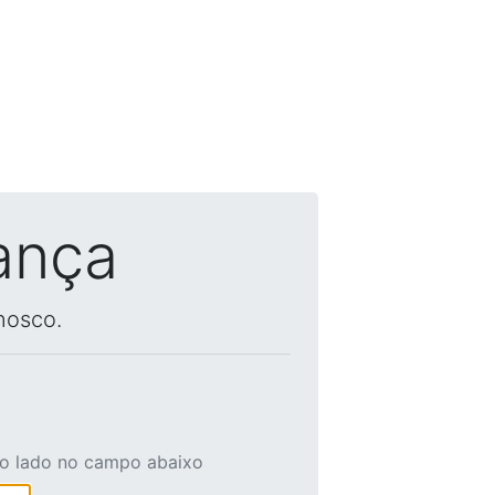
ança
nosco.
ao lado no campo abaixo