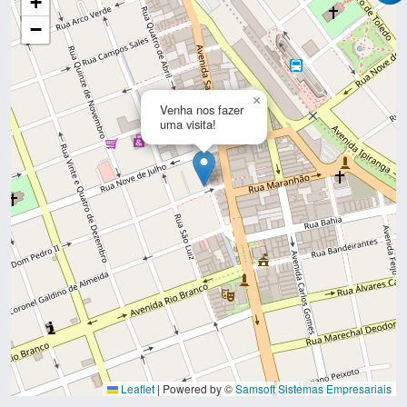
+
−
×
Venha nos fazer
uma visita!
Leaflet
|
Powered by ©
Samsoft Sistemas Empresariais