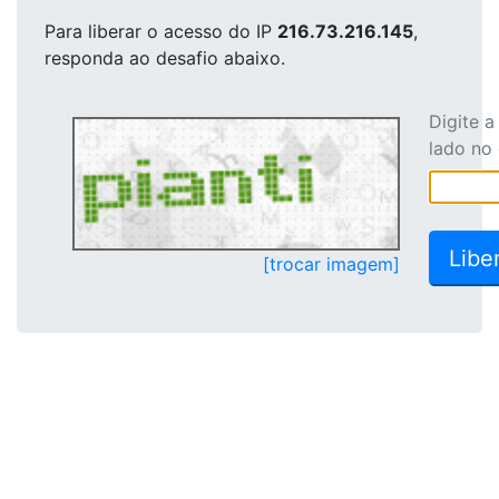
Para liberar o acesso
do IP
216.73.216.145
,
responda ao desafio abaixo.
Digite 
lado no
[trocar imagem]