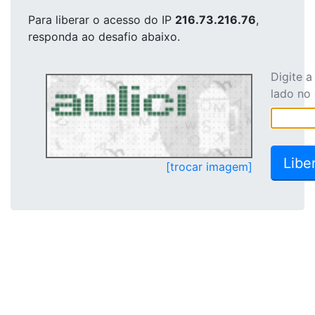
Para liberar o acesso
do IP
216.73.216.76
,
responda ao desafio abaixo.
Digite 
lado no
[trocar imagem]