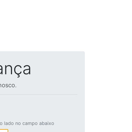
ança
nosco.
ao lado no campo abaixo