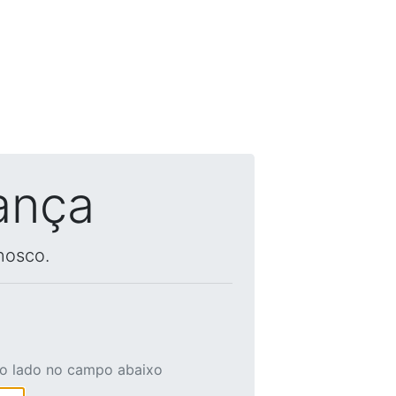
ança
nosco.
ao lado no campo abaixo