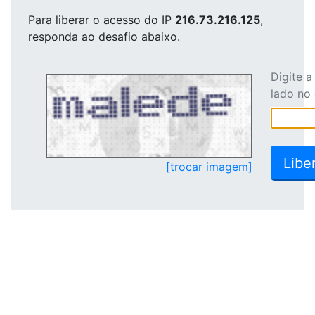
Para liberar o acesso
do IP
216.73.216.125
,
responda ao desafio abaixo.
Digite 
lado no
[trocar imagem]