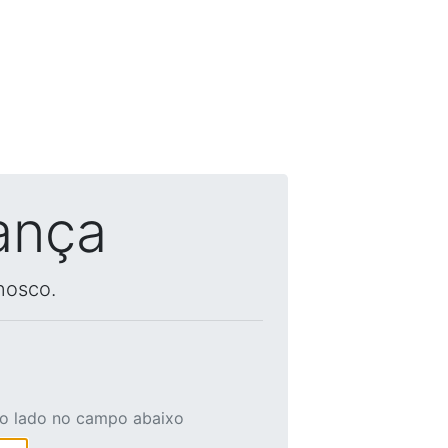
ança
nosco.
ao lado no campo abaixo