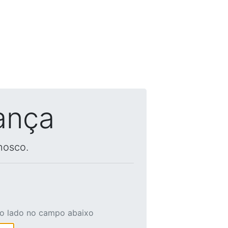
ança
nosco.
ao lado no campo abaixo