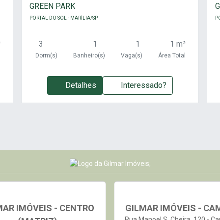
GREEN PARK
G
PORTAL DO SOL - MARÍLIA/SP
P
²
3
1
1
1 m²
l
Dorm(s)
Banheiro(s)
Vaga(s)
Área Total
Detalhes
Interessado?
MAR IMÓVEIS - CENTRO
GILMAR IMÓVEIS - CA
Rua Manoel S. Cheira, 120 - C