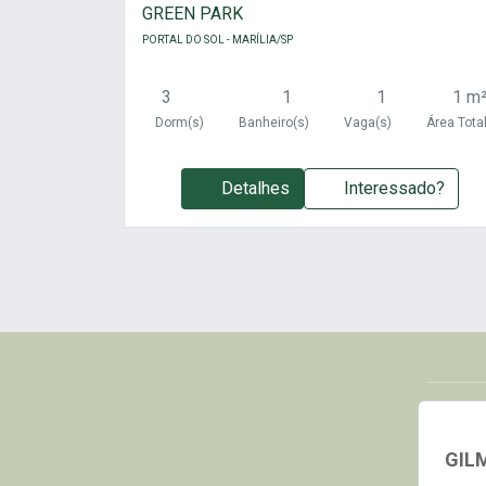
GREEN PARK
PORTAL DO SOL - MARÍLIA/SP
3
1
1
1 m
Dorm(s)
Banheiro(s)
Vaga(s)
Área Tota
Detalhes
Interessado?
GIL