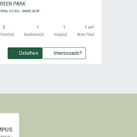
REEN PARK
ORTAL DO SOL - MARÍLIA/SP
3
1
1
1 m²
Dorm(s)
Banheiro(s)
Vaga(s)
Área Total
Detalhes
Interessado?
MPUS
ampus -