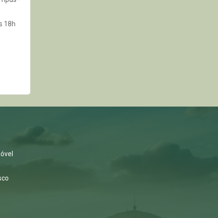
s 18h
s
óvel
sco