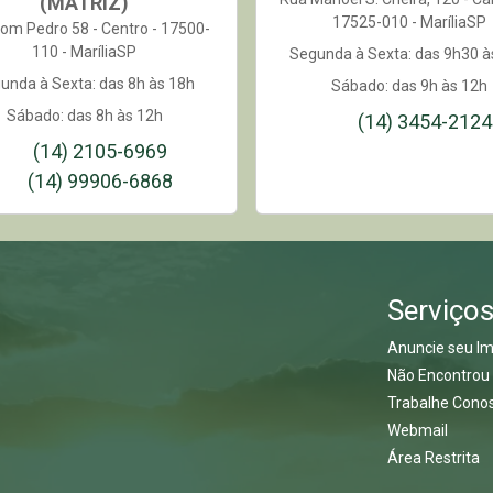
(MATRIZ)
17525-010 - MaríliaSP
om Pedro 58 - Centro - 17500-
110 - MaríliaSP
Segunda à Sexta: das 9h30 à
unda à Sexta: das 8h às 18h
Sábado: das 9h às 12h
Sábado: das 8h às 12h
(14) 3454-2124
(14) 2105-6969
(14) 99906-6868
Serviço
Anuncie seu Im
Não Encontrou
Trabalhe Cono
Webmail
Área Restrita